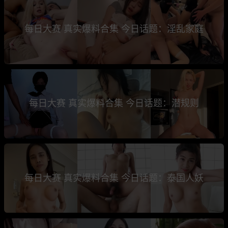
每日大赛 真实爆料合集 今日话题：淫乱家庭
每日大赛 真实爆料合集 今日话题：潜规则
每日大赛 真实爆料合集 今日话题：泰国人妖