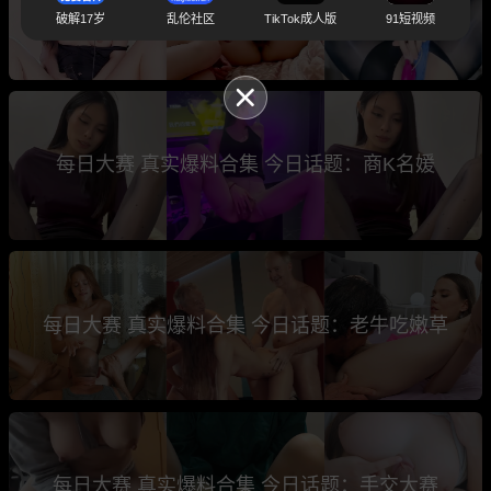
每日大赛 真实爆料合集 今日话题：黑森林
破解17岁
乱伦社区
TikTok成人版
91短视频
每日大赛 真实爆料合集 今日话题：商K名媛
每日大赛 真实爆料合集 今日话题：老牛吃嫩草
每日大赛 真实爆料合集 今日话题：手交大赛