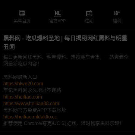
黑料首页
官方APP
往期
福利
黑料网 - 吃瓜爆料圣地 | 每日揭秘网红黑料与明星
丑闻
每日更新网红黑料、明星爆料、热搜翻车合集，一站爽看全
网最新吃瓜内容！
黑料网最新入口
https://hlwe20.com
牢记黑料网永久地址不迷路
https://heiliao.com
https://www.heiliao88.com
黑料网官方免费APP下载地址
https://heiliao.mfdaklto.cc
推荐使用 Chrome/夸克/UC 浏览器，随时畅享黑料乐趣！